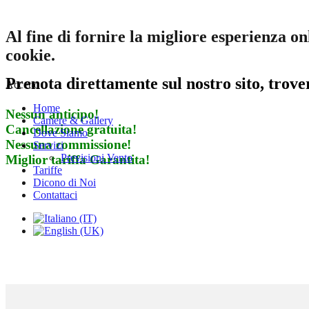
Al fine di fornire la migliore esperienza on
cookie.
Prenota direttamente sul nostro sito, trove
Accetto
Home
Nessun anticipo!
Camere & Gallery
Cancellazione gratuita!
Dove Siamo
Nessuna commissione!
Servizi
Previsioni Vento
Miglior tariffa Garantita!
Tariffe
Dicono di Noi
Contattaci