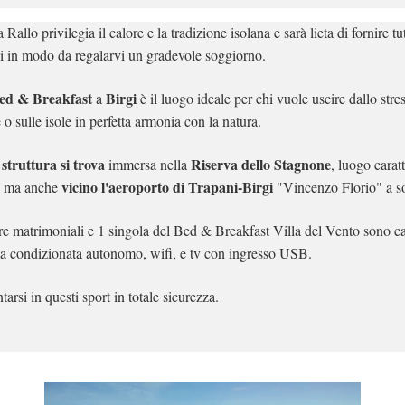
 Rallo privilegia il calore e la tradizione isolana e sarà lieta di fornire tu
ici in modo da regalarvi un gradevole soggiorno.
ed & Breakfast
Birgi
a
è il luogo ideale per chi vuole uscire dallo stre
e o sulle isole in perfetta armonia con la natura.
struttura si trova
Riserva dello Stagnone
immersa nella
, luogo carat
vicino l'aeroporto di Trapani-Birgi
 ma anche
"Vincenzo Florio" a s
e matrimoniali e 1 singola del Bed & Breakfast Villa del Vento sono cara
ia condizionata autonomo, wifi, e tv con ingresso USB.
tarsi in questi sport in totale sicurezza.