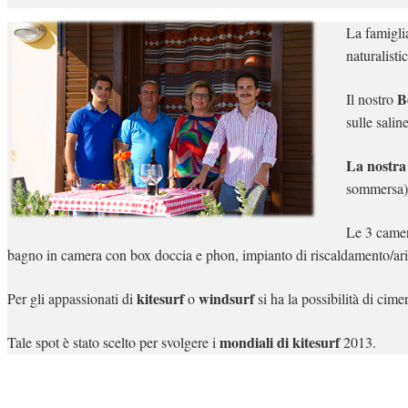
La famiglia
naturalist
B
Il nostro
sulle salin
La nostra 
sommersa)
Le 3 camer
bagno in camera con box doccia e phon, impianto di riscaldamento/ar
kitesurf
windsurf
Per gli appassionati di
o
si ha la possibilità di cimen
mondiali di kitesurf
Tale spot è stato scelto per svolgere i
2013.