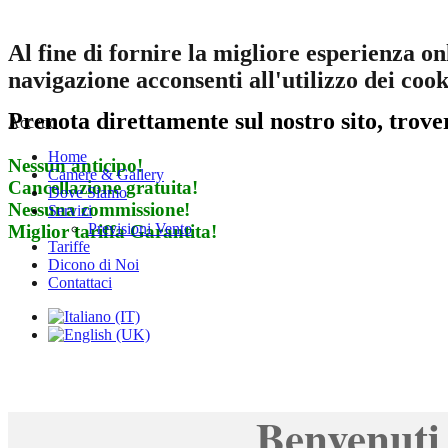
Al fine di fornire la migliore esperienza on
navigazione acconsenti all'utilizzo dei cook
Prenota direttamente sul nostro sito, trove
Accetto
Home
Nessun anticipo!
Camere & Gallery
Cancellazione gratuita!
Dove Siamo
Nessuna commissione!
Servizi
Previsioni Vento
Miglior tariffa Garantita!
Tariffe
Dicono di Noi
Contattaci
Benvenuti 