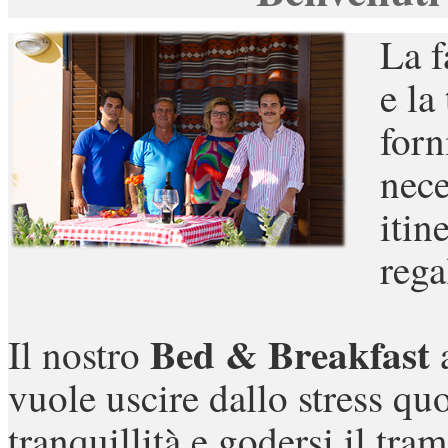
La f
e la
forn
nece
itin
rega
Bed & Breakfast
Il nostro
vuole uscire dallo stress qu
tranquillità e godersi il tram